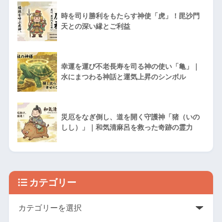
時を司り勝利をもたらす神使「虎」！毘沙門
天との深い縁とご利益
幸運を運び不老長寿を司る神の使い「亀」｜
水にまつわる神話と運気上昇のシンボル
災厄をなぎ倒し、道を開く守護神「猪（いの
しし）」｜和気清麻呂を救った奇跡の霊力
カテゴリー