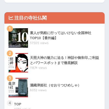
注目の寺社仏閣
1
素人が気軽に行ってはいけない全国神社
TOP10【番外編】
37505 views
2
天照大神の魅力に迫る！神話や御朱印,ご利益
とパワースポットまで徹底解説
11874 views
3
瀬織津姫社（せおりつひめしゃ）
8032 views
4
TOP