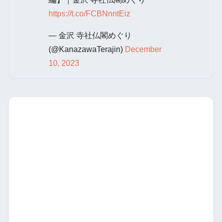
https://t.co/FCBNnntEiz
— 金沢 寺社仏閣めぐり
(@KanazawaTerajin)
December
10, 2023