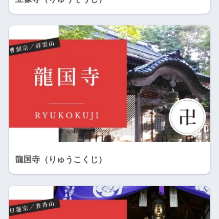
龍国寺（りゅうこくじ）