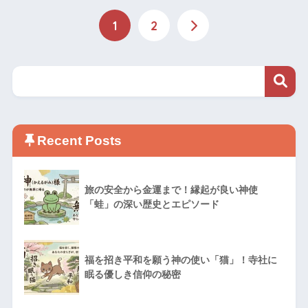
1
2
Recent Posts
旅の安全から金運まで！縁起が良い神使
「蛙」の深い歴史とエピソード
福を招き平和を願う神の使い「猫」！寺社に
眠る優しき信仰の秘密