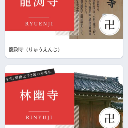
龍渕寺（りゅうえんじ）