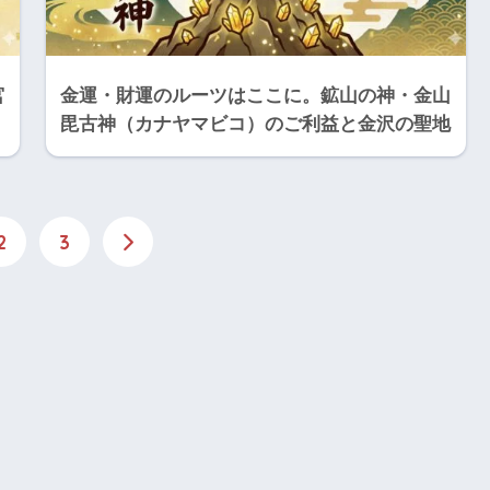
宮
金運・財運のルーツはここに。鉱山の神・金山
毘古神（カナヤマビコ）のご利益と金沢の聖地
2
3