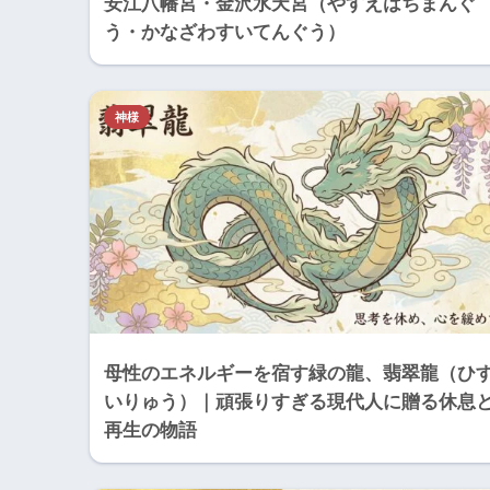
安江八幡宮・金沢水天宮（やすえはちまんぐ
う・かなざわすいてんぐう）
神様
母性のエネルギーを宿す緑の龍、翡翠龍（ひ
いりゅう）｜頑張りすぎる現代人に贈る休息
再生の物語