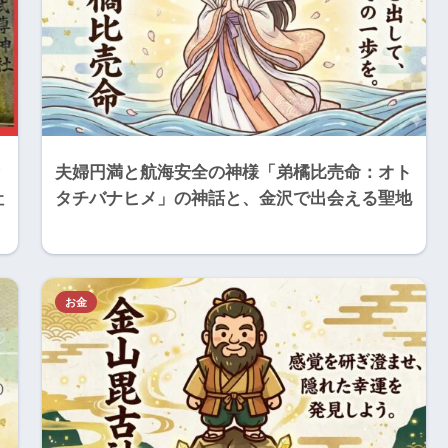
？
夫婦円満と航海安全の神様「弟橘比売命：オト
社
タチバナヒメ」の神話と、金沢で出会える聖地
お金