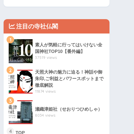
注目の寺社仏閣
1
素人が気軽に行ってはいけない全
国神社TOP10【番外編】
37519 views
2
天照大神の魅力に迫る！神話や御
朱印,ご利益とパワースポットまで
徹底解説
11874 views
3
瀬織津姫社（せおりつひめしゃ）
8034 views
4
TOP