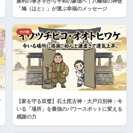
勝利の導き手から平和の象徴へ｜八幡様の神使
「鳩（はと）」が運ぶ幸福のメッセージ
その他
す
【家を守る双璧】石土毘古神・大戸日別神：今
と
いる「場所」を最強のパワースポットに変える
感謝の力