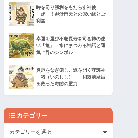
時を司り勝利をもたらす神使
「虎」！毘沙門天との深い縁とご
利益
幸運を運び不老長寿を司る神の使
い「亀」｜水にまつわる神話と運
気上昇のシンボル
災厄をなぎ倒し、道を開く守護神
「猪（いのしし）」｜和気清麻呂
を救った奇跡の霊力
カテゴリー