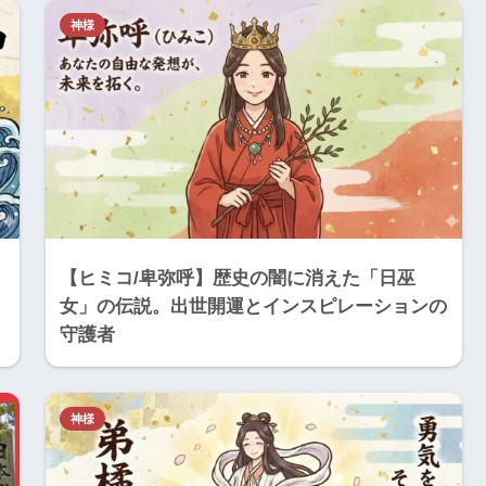
神様
【ヒミコ/卑弥呼】歴史の闇に消えた「日巫
女」の伝説。出世開運とインスピレーションの
守護者
神様