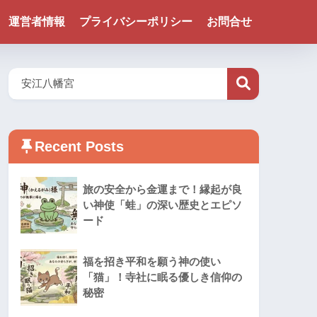
運営者情報
プライバシーポリシー
お問合せ
Recent Posts
旅の安全から金運まで！縁起が良
い神使「蛙」の深い歴史とエピソ
ード
福を招き平和を願う神の使い
「猫」！寺社に眠る優しき信仰の
秘密