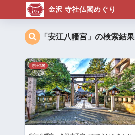
金沢 寺社仏閣めぐり
「安江八幡宮」の検索結果
寺社仏閣