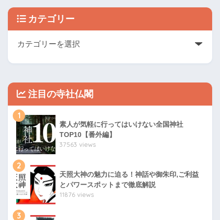
カテゴリー
注目の寺社仏閣
1
素人が気軽に行ってはいけない全国神社
TOP10【番外編】
37563 views
2
天照大神の魅力に迫る！神話や御朱印,ご利益
とパワースポットまで徹底解説
11876 views
3