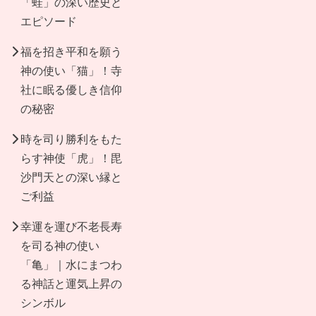
「蛙」の深い歴史と
エピソード
福を招き平和を願う
神の使い「猫」！寺
社に眠る優しき信仰
の秘密
時を司り勝利をもた
らす神使「虎」！毘
沙門天との深い縁と
ご利益
幸運を運び不老長寿
を司る神の使い
「亀」｜水にまつわ
る神話と運気上昇の
シンボル