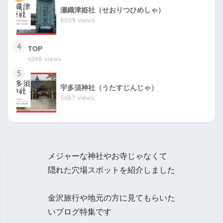
瀬織津姫社（せおりつひめしゃ）
8039 views
4
TOP
6248 views
5
宇多須神社（うたすじんじゃ）
5687 views
メジャーな神社やお寺じゃなくて
隠れた穴場スポットを紹介しました
金沢旅行や地元の方に見てもらいた
いブログ特集です