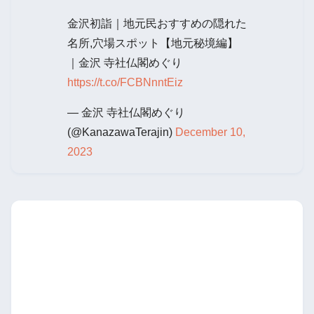
金沢初詣｜地元民おすすめの隠れた
名所,穴場スポット【地元秘境編】
｜金沢 寺社仏閣めぐり
https://t.co/FCBNnntEiz
— 金沢 寺社仏閣めぐり
(@KanazawaTerajin)
December 10,
2023