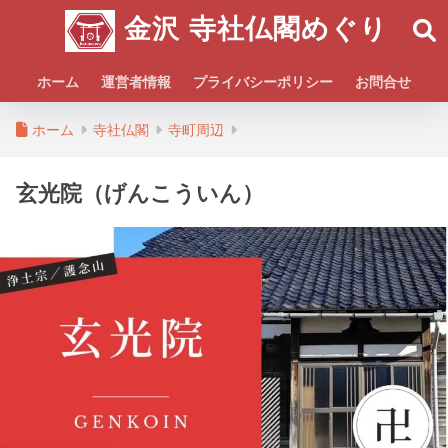
金沢 寺社仏閣めぐり
ホーム
運営者情報
プライバシーポリシー
お問合せ
ホーム
寺社仏閣
寺町周辺
玄光院（げんこういん）