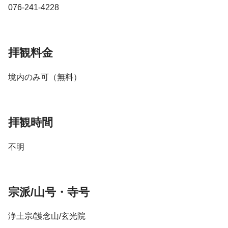
076-241-4228
拝観料金
境内のみ可（無料）
拝観時間
不明
宗派/山号・寺号
浄土宗/護念山/玄光院