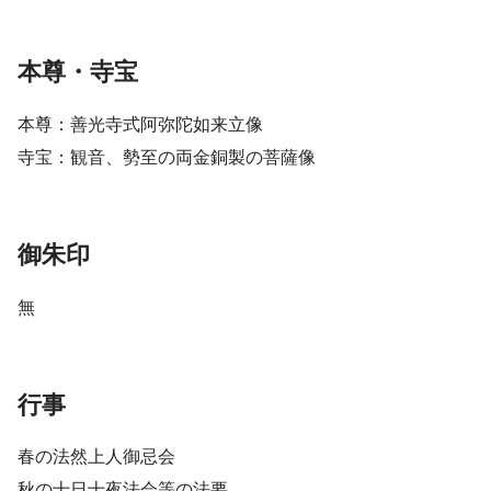
本尊・寺宝
本尊：善光寺式阿弥陀如来立像
寺宝：観音、勢至の両金銅製の菩薩像
御朱印
無
行事
春の法然上人御忌会
秋の十日十夜法会等の法要