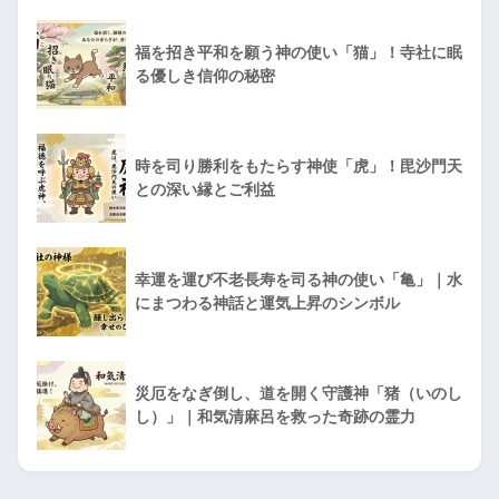
福を招き平和を願う神の使い「猫」！寺社に眠
る優しき信仰の秘密
時を司り勝利をもたらす神使「虎」！毘沙門天
との深い縁とご利益
幸運を運び不老長寿を司る神の使い「亀」｜水
にまつわる神話と運気上昇のシンボル
災厄をなぎ倒し、道を開く守護神「猪（いのし
し）」｜和気清麻呂を救った奇跡の霊力