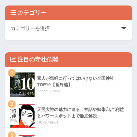
カテゴリー
注目の寺社仏閣
1
素人が気軽に行ってはいけない全国神社
TOP10【番外編】
37565 views
2
天照大神の魅力に迫る！神話や御朱印,ご利益
とパワースポットまで徹底解説
11876 views
3