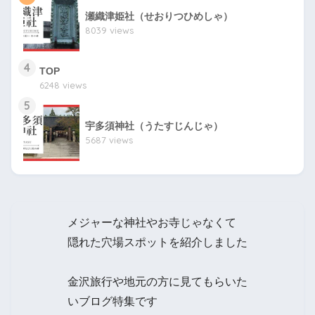
瀬織津姫社（せおりつひめしゃ）
8039 views
4
TOP
6248 views
5
宇多須神社（うたすじんじゃ）
5687 views
メジャーな神社やお寺じゃなくて
隠れた穴場スポットを紹介しました
金沢旅行や地元の方に見てもらいた
いブログ特集です