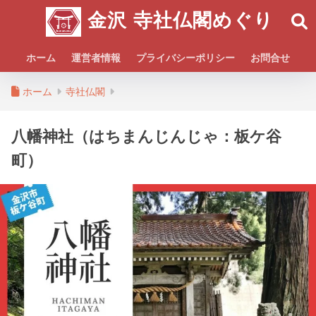
金沢 寺社仏閣めぐり
ホーム
運営者情報
プライバシーポリシー
お問合せ
ホーム
寺社仏閣
八幡神社（はちまんじんじゃ：板ケ谷
町）