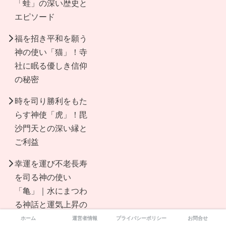
「蛙」の深い歴史と
エピソード
福を招き平和を願う
神の使い「猫」！寺
社に眠る優しき信仰
の秘密
時を司り勝利をもた
らす神使「虎」！毘
沙門天との深い縁と
ご利益
幸運を運び不老長寿
を司る神の使い
「亀」｜水にまつわ
る神話と運気上昇の
シンボル
ホーム
運営者情報
プライバシーポリシー
お問合せ