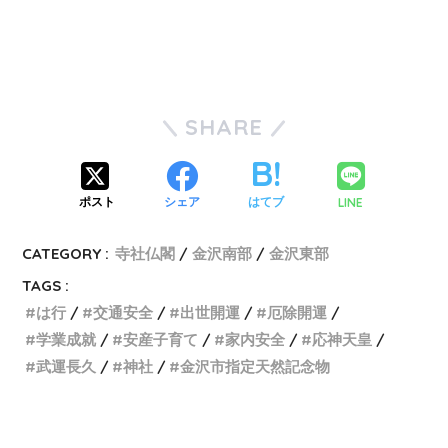
SHARE
LINE
ポスト
シェア
はてブ
CATEGORY :
寺社仏閣
金沢南部
金沢東部
TAGS :
は行
交通安全
出世開運
厄除開運
学業成就
安産子育て
家内安全
応神天皇
武運長久
神社
金沢市指定天然記念物