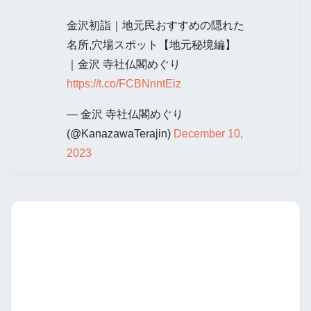
金沢初詣｜地元民おすすめの隠れた
名所,穴場スポット【地元秘境編】
｜金沢 寺社仏閣めぐり
https://t.co/FCBNnntEiz
— 金沢 寺社仏閣めぐり
(@KanazawaTerajin)
December 10,
2023