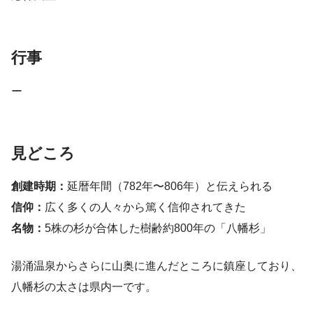
行事
ー
見どころ
創建時期：
延暦年間（782年〜806年）と伝えられる
信仰：
広く多くの人々から篤く信仰されてきた
名物：
5株の杉が合体した樹齢約800年の「八幡杉」
湯涌温泉からさらに山奥に進んだところに鎮座しており、
八幡杉の太さは県内一です。