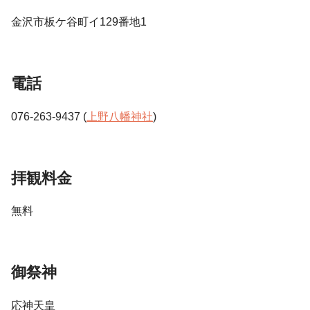
金沢市板ケ谷町イ129番地1
電話
076-263-9437 (
上野八幡神社
)
拝観料金
無料
御祭神
応神天皇