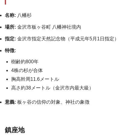
名称:
八幡杉
場所:
金沢市板ヶ谷町 八幡神社境内
指定:
金沢市指定天然記念物（平成元年5月1日指定）
特徴:
樹齢約800年
4株の杉が合体
胸高幹周11.6メートル
高さ約38メートル（金沢市内最大級）
意義:
板ヶ谷の信仰の対象、神社の象徴
鎮座地