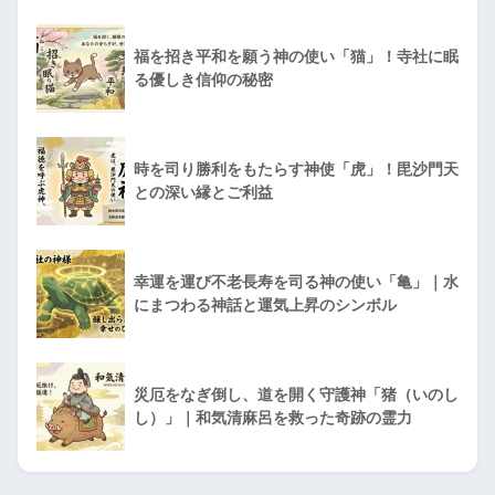
福を招き平和を願う神の使い「猫」！寺社に眠
る優しき信仰の秘密
時を司り勝利をもたらす神使「虎」！毘沙門天
との深い縁とご利益
幸運を運び不老長寿を司る神の使い「亀」｜水
にまつわる神話と運気上昇のシンボル
災厄をなぎ倒し、道を開く守護神「猪（いのし
し）」｜和気清麻呂を救った奇跡の霊力