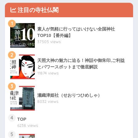
注目の寺社仏閣
1
素人が気軽に行ってはいけない全国神社
TOP10【番外編】
37505 views
2
天照大神の魅力に迫る！神話や御朱印,ご利益
とパワースポットまで徹底解説
11874 views
3
瀬織津姫社（せおりつひめしゃ）
8032 views
4
TOP
6238 views
5