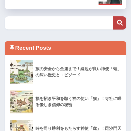
Recent Posts
旅の安全から金運まで！縁起が良い神使「蛙」
の深い歴史とエピソード
福を招き平和を願う神の使い「猫」！寺社に眠
る優しき信仰の秘密
時を司り勝利をもたらす神使「虎」！毘沙門天