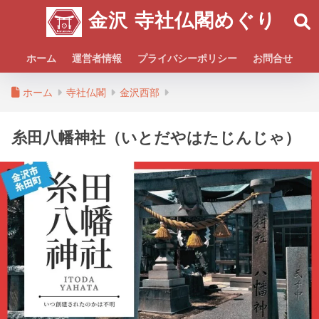
金沢 寺社仏閣めぐり
ホーム
運営者情報
プライバシーポリシー
お問合せ
ホーム
寺社仏閣
金沢西部
糸田八幡神社（いとだやはたじんじゃ）