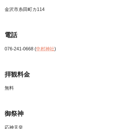
金沢市糸田町カ114
電話
076-241-0668 (
中村神社
)
拝観料金
無料
御祭神
応神天皇