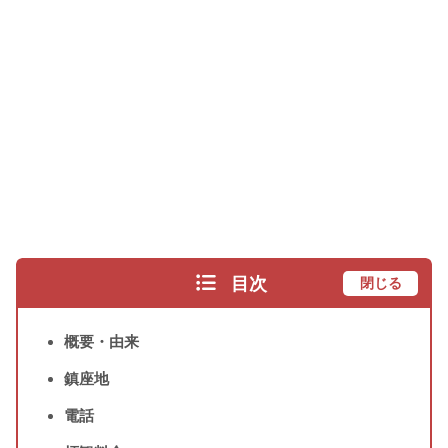
目次
閉じる
概要・由来
鎮座地
電話