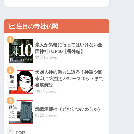
注目の寺社仏閣
1
素人が気軽に行ってはいけない全
国神社TOP10【番外編】
37429 views
2
天照大神の魅力に迫る！神話や御
朱印,ご利益とパワースポットまで
徹底解説
11871 views
3
瀬織津姫社（せおりつひめしゃ）
8020 views
4
TOP