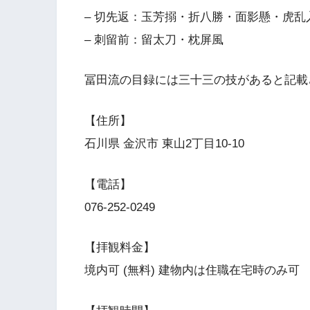
– 切先返：玉芳搦・折八勝・面影懸・虎
– 刺留前：留太刀・枕屏風
冨田流の目録には三十三の技があると記載
【住所】
石川県 金沢市 東山2丁目10-10
【電話】
076-252-0249
【拝観料金】
境内可 (無料) 建物内は住職在宅時のみ可