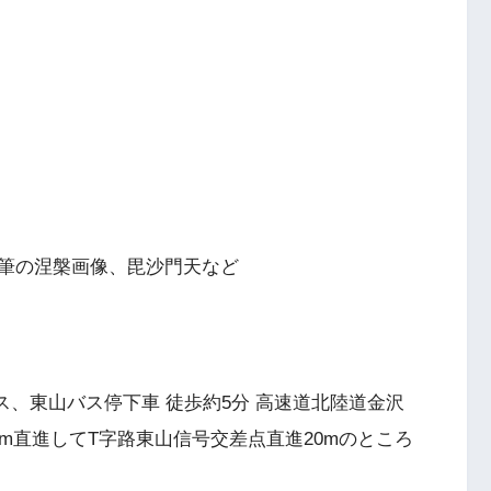
筆の涅槃画像、毘沙門天など
ス、東山バス停下車 徒歩約5分 高速道北陸道金沢
m直進してT字路東山信号交差点直進20mのところ