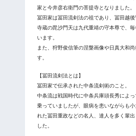
家と今井彦右衛門の菩提寺となりました。
冨田家は冨田流剣法の祖であり、冨田越後
寺蔵の毘沙門天は九代重靖の守本尊で、毎
います。
また、狩野俊信筆の涅槃画像や日真大和尚
す。
【冨田流剣法とは】
冨田家で伝承された中条流剣術のこと。
中条流は戦国時代に中条兵庫頭長秀によっ
乗っていましたが、眼病を患いながらも小
れた冨田重政などの名人、達人を多く輩出
した。