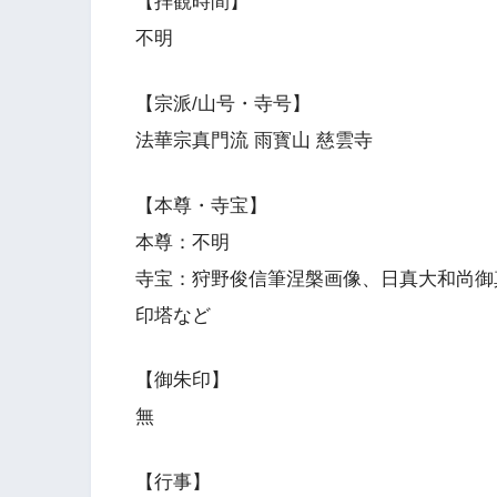
【拝観時間】
不明
【宗派/山号・寺号】
法華宗真門流 雨寳山 慈雲寺
【本尊・寺宝】
本尊：不明
寺宝：狩野俊信筆涅槃画像、日真大和尚御
印塔など
【御朱印】
無
【行事】