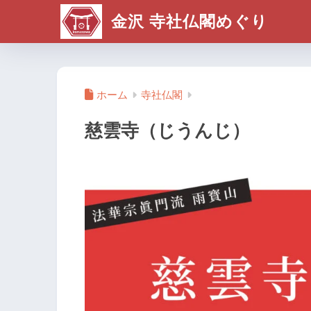
金沢 寺社仏閣めぐり
ホーム
寺社仏閣
慈雲寺（じうんじ）