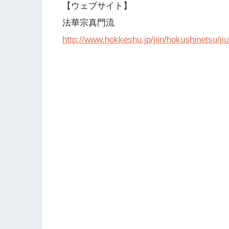
【ウェブサイト】
法華宗真門流
http://www.hokkeshu.jp/jiin/hokushinetsu/jiu