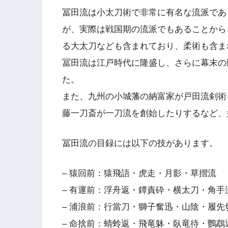
冨田流は小太刀術で非常に有名な流派であ
が、実際は戦国期の流派でもあることから
る大太刀なども含まれており、柔術も含ま
冨田流は江戸時代に隆盛し、さらに幕末の
た。
また、九州の小城藩の納富家が戸田流剣術
藤一刀斎が一刀流を創始したりするなど、
冨田流の目録には以下の技があります。
– 猿回前：猿飛語・虎走・月影・草摺流
– 有運前：浮舟返・鐔責砕・横太刀・角手
– 浦浪前：行當刀・獅子奮迅・山陰・履先
– 命捨前：蜻蛉返・飛竜躰・臥竜待・鸚