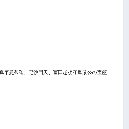
真筆曼荼羅、毘沙門天、冨田越後守重政公の宝篋