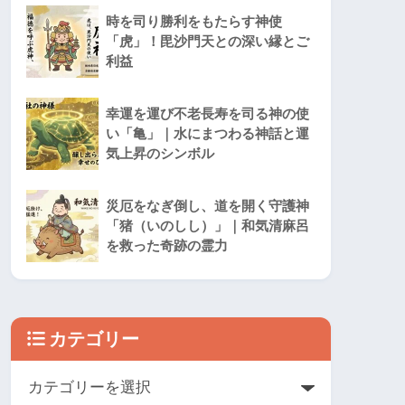
時を司り勝利をもたらす神使
「虎」！毘沙門天との深い縁とご
利益
幸運を運び不老長寿を司る神の使
い「亀」｜水にまつわる神話と運
気上昇のシンボル
災厄をなぎ倒し、道を開く守護神
「猪（いのしし）」｜和気清麻呂
を救った奇跡の霊力
カテゴリー