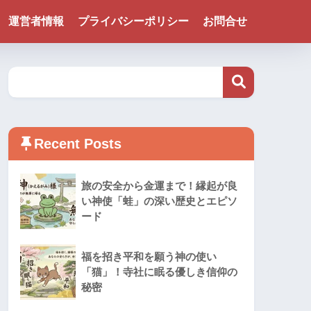
運営者情報
プライバシーポリシー
お問合せ
Recent Posts
旅の安全から金運まで！縁起が良
い神使「蛙」の深い歴史とエピソ
ード
福を招き平和を願う神の使い
「猫」！寺社に眠る優しき信仰の
秘密