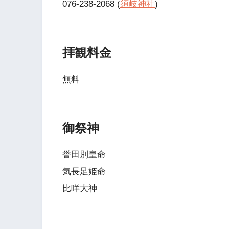
076-238-2068 (
須岐神社
)
拝観料金
無料
御祭神
誉田別皇命
気長足姫命
比咩大神