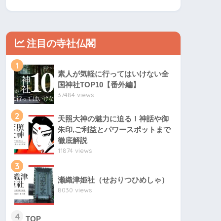
注目の寺社仏閣
1
素人が気軽に行ってはいけない全
国神社TOP10【番外編】
37484 views
2
天照大神の魅力に迫る！神話や御
朱印,ご利益とパワースポットまで
徹底解説
11874 views
3
瀬織津姫社（せおりつひめしゃ）
8030 views
4
TOP