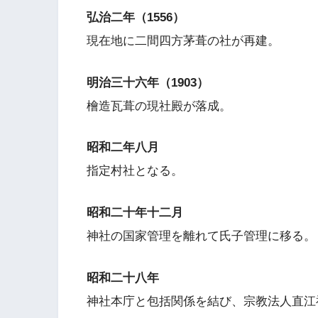
弘治二年（1556）
現在地に二間四方茅葺の社が再建。
明治三十六年（1903）
檜造瓦葺の現社殿が落成。
昭和二年八月
指定村社となる。
昭和二十年十二月
神社の国家管理を離れて氏子管理に移る。
昭和二十八年
神社本庁と包括関係を結び、宗教法人直江