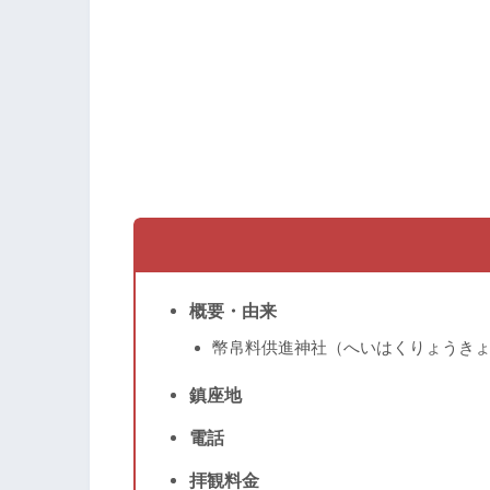
概要・由来
幣帛料供進神社（へいはくりょうき
鎮座地
電話
拝観料金