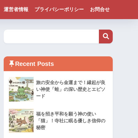
運営者情報
プライバシーポリシー
お問合せ
Recent Posts
旅の安全から金運まで！縁起が良
い神使「蛙」の深い歴史とエピソ
ード
福を招き平和を願う神の使い
「猫」！寺社に眠る優しき信仰の
秘密