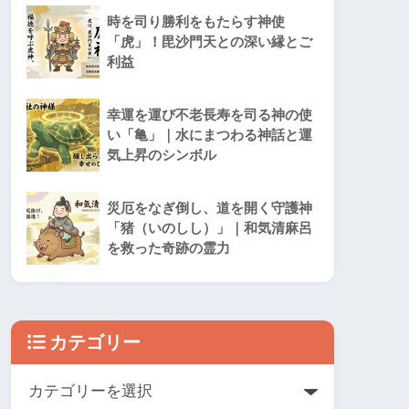
時を司り勝利をもたらす神使
「虎」！毘沙門天との深い縁とご
利益
幸運を運び不老長寿を司る神の使
い「亀」｜水にまつわる神話と運
気上昇のシンボル
災厄をなぎ倒し、道を開く守護神
「猪（いのしし）」｜和気清麻呂
を救った奇跡の霊力
カテゴリー