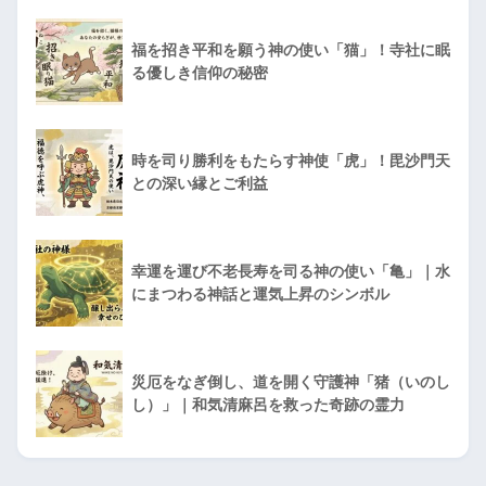
福を招き平和を願う神の使い「猫」！寺社に眠
る優しき信仰の秘密
時を司り勝利をもたらす神使「虎」！毘沙門天
との深い縁とご利益
幸運を運び不老長寿を司る神の使い「亀」｜水
にまつわる神話と運気上昇のシンボル
災厄をなぎ倒し、道を開く守護神「猪（いのし
し）」｜和気清麻呂を救った奇跡の霊力