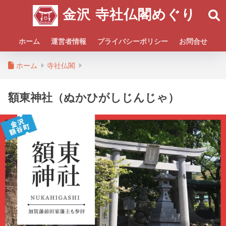
金沢 寺社仏閣めぐり
ホーム
運営者情報
プライバシーポリシー
お問合せ
ホーム
寺社仏閣
額東神社（ぬかひがしじんじゃ）