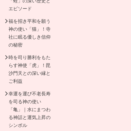
「蛙」の深い歴史と
エピソード
福を招き平和を願う
神の使い「猫」！寺
社に眠る優しき信仰
の秘密
時を司り勝利をもた
らす神使「虎」！毘
沙門天との深い縁と
ご利益
幸運を運び不老長寿
を司る神の使い
「亀」｜水にまつわ
る神話と運気上昇の
シンボル