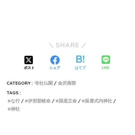
SHARE
LINE
ポスト
シェア
はてブ
CATEGORY :
寺社仏閣
金沢南部
TAGS :
な行
伊邪那岐命
国底立命
延喜式内神社
神社