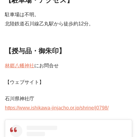
【駐車場・アクセス】
駐車場は不明。
北陸鉄道石川線乙丸駅から徒歩約12分。
【授与品・御朱印】
林郷八幡神社
にお問合せ
【ウェブサイト】
石川県神社庁
https://www.ishikawa-jinjacho.or.jp/shrine/j0798/