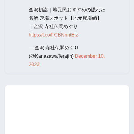
金沢初詣｜地元民おすすめの隠れた
名所,穴場スポット【地元秘境編】
｜金沢 寺社仏閣めぐり
https://t.co/FCBNnntEiz
— 金沢 寺社仏閣めぐり
(@KanazawaTerajin)
December 10,
2023