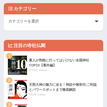
カテゴリー
注目の寺社仏閣
1
素人が気軽に行ってはいけない全国神社
TOP10【番外編】
37502 views
2
天照大神の魅力に迫る！神話や御朱印,ご利益
とパワースポットまで徹底解説
11874 views
3