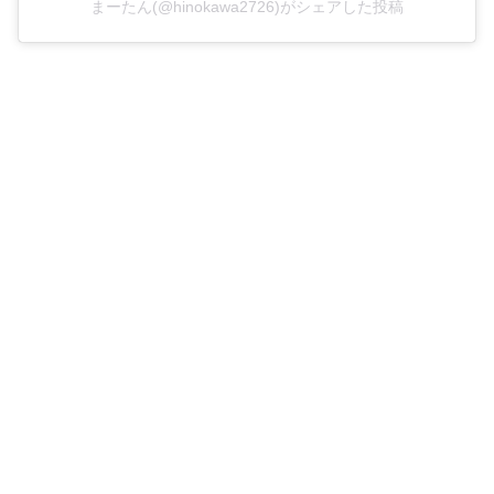
まーたん(@hinokawa2726)がシェアした投稿