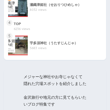
瀬織津姫社（せおりつひめしゃ）
8032 views
4
TOP
6236 views
5
宇多須神社（うたすじんじゃ）
5683 views
メジャーな神社やお寺じゃなくて
隠れた穴場スポットを紹介しました
金沢旅行や地元の方に見てもらいた
いブログ特集です