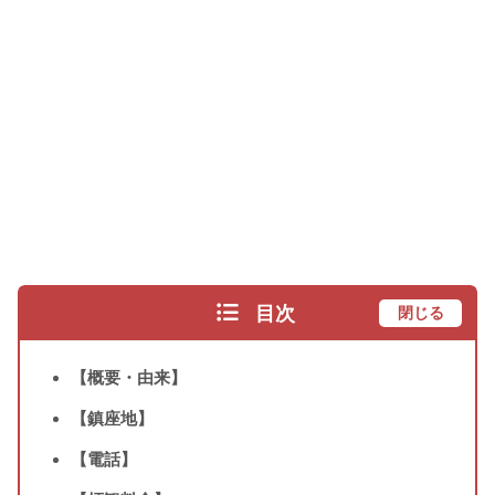
目次
閉じる
【概要・由来】
【鎮座地】
【電話】