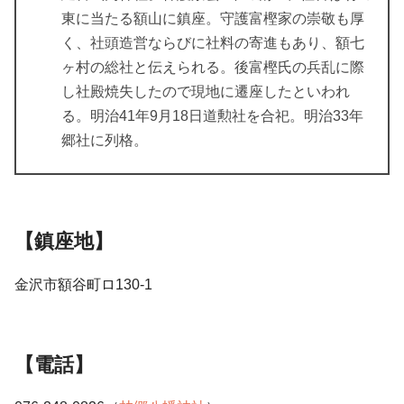
東に当たる額山に鎮座。守護富樫家の崇敬も厚
く、社頭造営ならびに社料の寄進もあり、額七
ヶ村の総社と伝えられる。後富樫氏の兵乱に際
し社殿焼失したので現地に遷座したといわれ
る。明治41年9月18日道勲社を合祀。明治33年
郷社に列格。
【鎮座地】
金沢市額谷町ロ130-1
【電話】