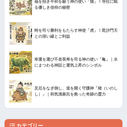
福を招き平和を願う神の使い「猫」！寺社に眠
る優しき信仰の秘密
時を司り勝利をもたらす神使「虎」！毘沙門天
との深い縁とご利益
幸運を運び不老長寿を司る神の使い「亀」｜水
にまつわる神話と運気上昇のシンボル
災厄をなぎ倒し、道を開く守護神「猪（いのし
し）」｜和気清麻呂を救った奇跡の霊力
カテゴリー