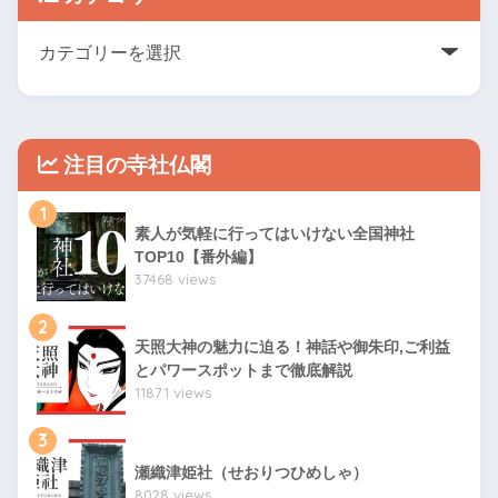
注目の寺社仏閣
1
素人が気軽に行ってはいけない全国神社
TOP10【番外編】
37468 views
2
天照大神の魅力に迫る！神話や御朱印,ご利益
とパワースポットまで徹底解説
11871 views
3
瀬織津姫社（せおりつひめしゃ）
8028 views