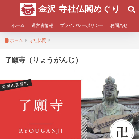
金沢 寺社仏閣めぐり
ホーム
運営者情報
プライバシーポリシー
お問合せ
ホーム
寺社仏閣
了願寺（りょうがんじ）