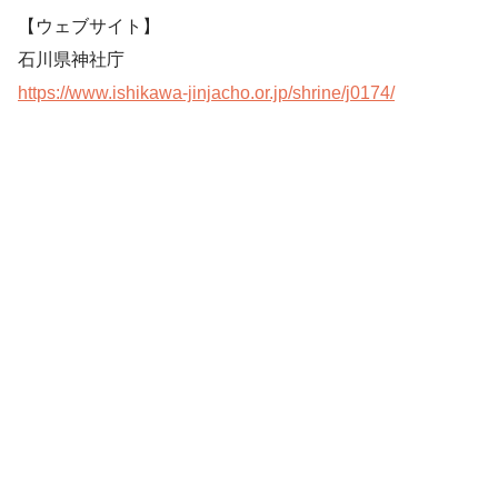
【ウェブサイト】
石川県神社庁
https://www.ishikawa-jinjacho.or.jp/shrine/j0174/