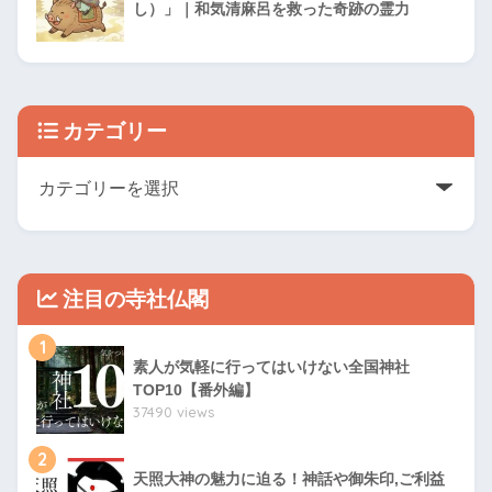
し）」｜和気清麻呂を救った奇跡の霊力
カテゴリー
注目の寺社仏閣
1
素人が気軽に行ってはいけない全国神社
TOP10【番外編】
37490 views
2
天照大神の魅力に迫る！神話や御朱印,ご利益