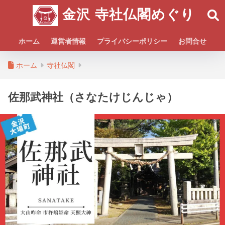
金沢 寺社仏閣めぐり
ホーム
運営者情報
プライバシーポリシー
お問合せ
ホーム
寺社仏閣
佐那武神社（さなたけじんじゃ）