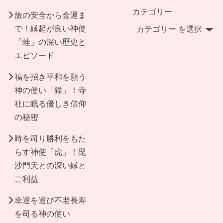
カテゴリー
旅の安全から金運ま
で！縁起が良い神使
「蛙」の深い歴史と
エピソード
福を招き平和を願う
神の使い「猫」！寺
社に眠る優しき信仰
の秘密
時を司り勝利をもた
らす神使「虎」！毘
沙門天との深い縁と
ご利益
幸運を運び不老長寿
を司る神の使い