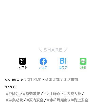
SHARE
LINE
ポスト
シェア
はてブ
CATEGORY :
寺社仏閣
金沢北部
金沢東部
TAGS :
厄除け
商売繁盛
大山咋命
天照大神
学業成就
家内安全
市杵嶋姫命
海上安全