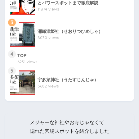
とパワースポットまで徹底解説
11874 views
3
瀬織津姫社（せおりつひめしゃ）
8030 views
4
TOP
6231 views
5
宇多須神社（うたすじんじゃ）
5682 views
メジャーな神社やお寺じゃなくて
隠れた穴場スポットを紹介しました