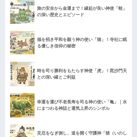
旅の安全から金運まで！縁起が良い神使「蛙」
の深い歴史とエピソード
福を招き平和を願う神の使い「猫」！寺社に眠
る優しき信仰の秘密
時を司り勝利をもたらす神使「虎」！毘沙門天
との深い縁とご利益
幸運を運び不老長寿を司る神の使い「亀」｜水
にまつわる神話と運気上昇のシンボル
災厄をなぎ倒し、道を開く守護神「猪（いのし