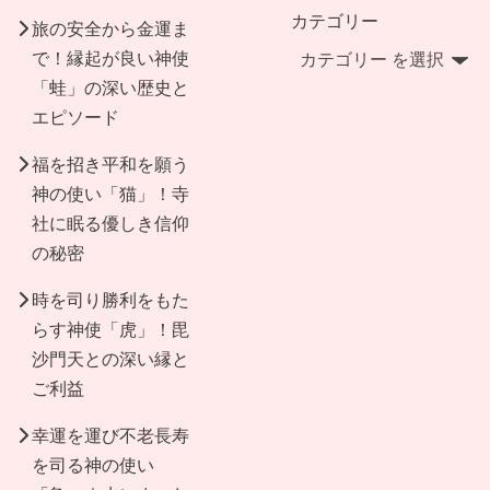
カテゴリー
旅の安全から金運ま
で！縁起が良い神使
「蛙」の深い歴史と
エピソード
福を招き平和を願う
神の使い「猫」！寺
社に眠る優しき信仰
の秘密
時を司り勝利をもた
らす神使「虎」！毘
沙門天との深い縁と
ご利益
幸運を運び不老長寿
を司る神の使い