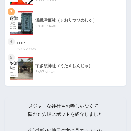
3
瀬織津姫社（せおりつひめしゃ）
8038 views
4
TOP
6246 views
5
宇多須神社（うたすじんじゃ）
5687 views
メジャーな神社やお寺じゃなくて
隠れた穴場スポットを紹介しました
金沢旅行や地元の方に見てもらいた