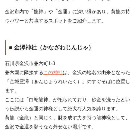
金沢市内で「龍神」や「金運」に深い縁があり、黄龍の持
つパワーと共鳴するスポットをご紹介します。
■ 金澤神社（かなざわじんじゃ）
石川県金沢市兼六町1-3
兼六園に隣接する
この神社
は、金沢の地名の由来となった
「金城霊澤（きんじょうれいたく）」のすぐそばに位置し
ます。
ここには「白蛇龍神」が祀られており、砂金を洗ったとい
う伝説から金運の神様として絶大な人気を誇ります。
黄龍（金龍）と同じく、財を成す力を持つ龍神様として、
金沢で金運を願うなら外せない場所です。