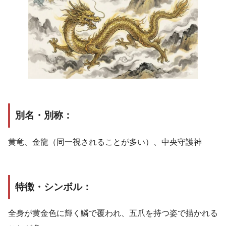
別名・別称：
黄竜、金龍（同一視されることが多い）、中央守護神
特徴・シンボル：
全身が黄金色に輝く鱗で覆われ、五爪を持つ姿で描かれる