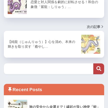
恋愛と対人関係を劇的に好転させる！和合の
象徴「紫龍：しりゅう」…
次の記事
【純龍（じゅんりゅう）】心を清め、本来の
輝きを取り戻す「癒やし…
Recent Posts
旅の安全から金運まで！縁起が良い神使「蛙」