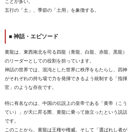
ことが多い。
五行の「土」、季節の「土用」を象徴する。
■ 神話・エピソード
黄龍は、東西南北を司る四龍（青龍、白龍、赤龍、黒龍）
のリーダーとしての役割を担っています。
神話の世界では、混沌とした世界に秩序をもたらし、四神
がそれぞれの持ち場で力を発揮できるよう統制する「指揮
官」のような存在です。
特に有名なのは、中国の伝説上の皇帝である「黄帝（こう
てい）」が天に昇る際、黄龍に乗って旅立ったという説話
です。
このことから、黄龍は王権や権威、そして「選ばれし者が