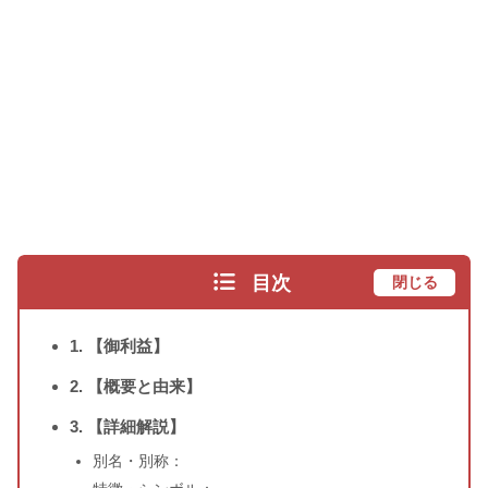
目次
閉じる
1. 【御利益】
2. 【概要と由来】
3. 【詳細解説】
別名・別称：