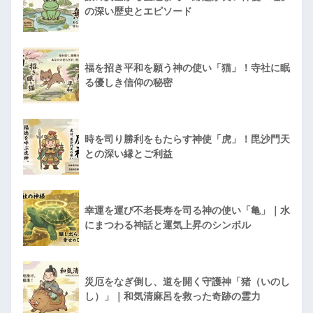
の深い歴史とエピソード
福を招き平和を願う神の使い「猫」！寺社に眠
る優しき信仰の秘密
時を司り勝利をもたらす神使「虎」！毘沙門天
との深い縁とご利益
幸運を運び不老長寿を司る神の使い「亀」｜水
にまつわる神話と運気上昇のシンボル
災厄をなぎ倒し、道を開く守護神「猪（いのし
し）」｜和気清麻呂を救った奇跡の霊力