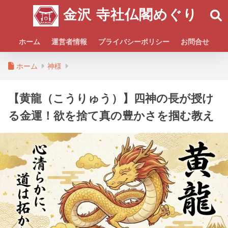
金沢 寺社仏閣めぐり
ホーム
運営者情報
プライバシーポリシー
お問合せ
ホーム
神様
【黄龍（こうりゅう）】四神の長が授け
る金運！欲を捨て真の豊かさを掴む教え