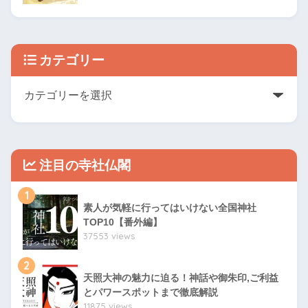
カテゴリー
注目の寺社仏閣
1
素人が気軽に行ってはいけない全国神社
TOP10【番外編】
37553 views
2
天照大神の魅力に迫る！神話や御朱印,ご利益
とパワースポットまで徹底解説
11875 views