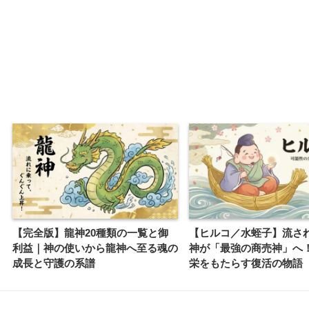
【完全版】龍神20種類の一覧と御
【ヒルコ／水蛭子】流さ
利益｜神の使いから龍神へ至る魂の
神が「最強の商売神」へ
成長と守護の系譜
栄をもたらす復活の物語