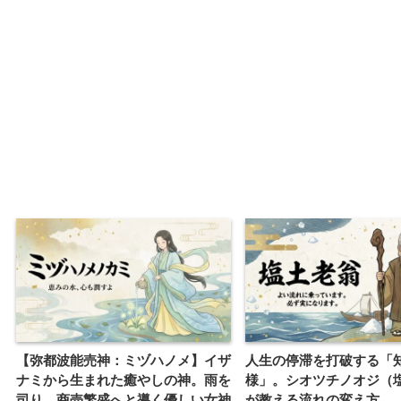
【弥都波能売神：ミヅハノメ】イザ
人生の停滞を打破する「
ナミから生まれた癒やしの神。雨を
様」。シオツチノオジ（
司り、商売繁盛へと導く優しい女神
が教える流れの変え方