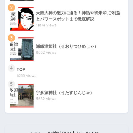
2
天照大神の魅力に迫る！神話や御朱印,ご利益
とパワースポットまで徹底解説
11874 views
3
瀬織津姫社（せおりつひめしゃ）
8032 views
4
TOP
6233 views
5
宇多須神社（うたすじんじゃ）
5682 views