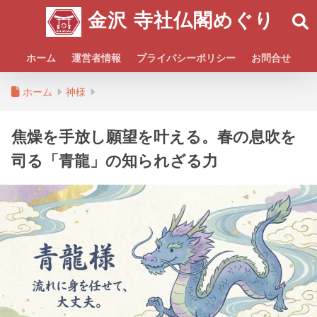
金沢 寺社仏閣めぐり
ホーム
運営者情報
プライバシーポリシー
お問合せ
ホーム
神様
焦燥を手放し願望を叶える。春の息吹を
司る「青龍」の知られざる力