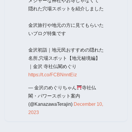
メジャーな神社やお寺じゃなくて
隠れた穴場スポットを紹介しました
金沢旅行や地元の方に見てもらいた
いブログ特集です
金沢初詣｜地元民おすすめの隠れた
名所,穴場スポット【地元秘境編】
｜金沢 寺社仏閣めぐり
https://t.co/FCBNnntEiz
— 金沢のめぐりちゃん
寺社仏
閣・パワースポット案内
(@KanazawaTerajin)
December 10,
2023