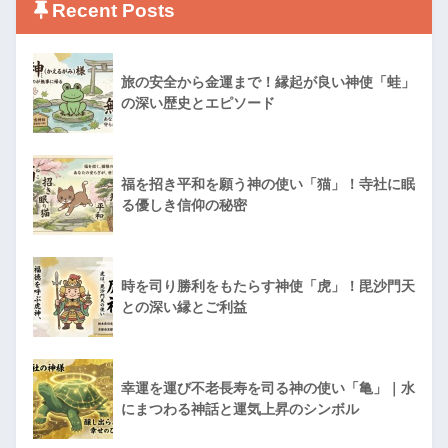
Recent Posts
旅の安全から金運まで！縁起が良い神使「蛙」
の深い歴史とエピソード
福を招き平和を願う神の使い「猫」！寺社に眠
る優しき信仰の秘密
時を司り勝利をもたらす神使「虎」！毘沙門天
との深い縁とご利益
幸運を運び不老長寿を司る神の使い「亀」｜水
にまつわる神話と運気上昇のシンボル