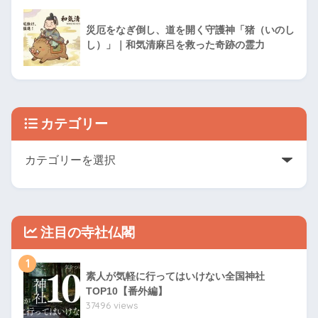
災厄をなぎ倒し、道を開く守護神「猪（いのし
し）」｜和気清麻呂を救った奇跡の霊力
カテゴリー
注目の寺社仏閣
1
素人が気軽に行ってはいけない全国神社
TOP10【番外編】
37496 views