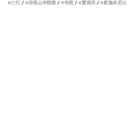
た行
卯辰山寺院群
寺院
曹洞宗
釈迦牟尼仏