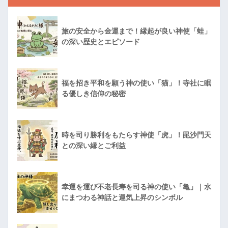
旅の安全から金運まで！縁起が良い神使「蛙」
の深い歴史とエピソード
福を招き平和を願う神の使い「猫」！寺社に眠
る優しき信仰の秘密
時を司り勝利をもたらす神使「虎」！毘沙門天
との深い縁とご利益
幸運を運び不老長寿を司る神の使い「亀」｜水
にまつわる神話と運気上昇のシンボル