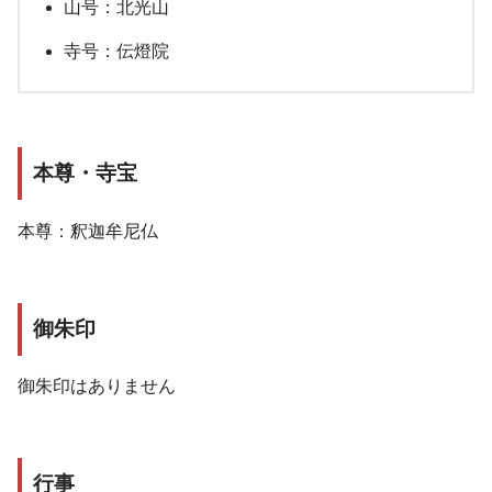
山号：北光山
寺号：伝燈院
本尊・寺宝
本尊：
釈迦牟尼仏
御朱印
御朱印はありません
行事