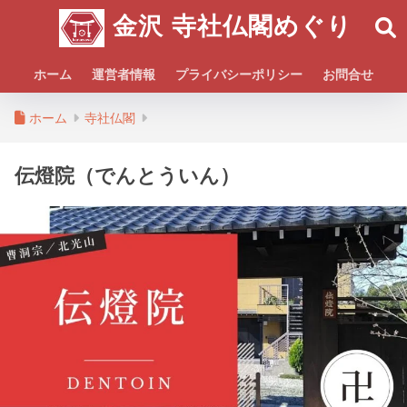
金沢 寺社仏閣めぐり
ホーム
運営者情報
プライバシーポリシー
お問合せ
ホーム
寺社仏閣
伝燈院（でんとういん）