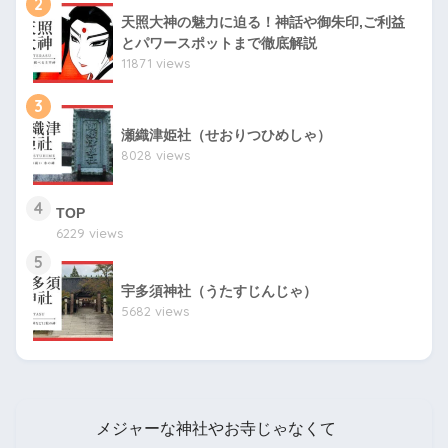
2
天照大神の魅力に迫る！神話や御朱印,ご利益
とパワースポットまで徹底解説
11871 views
3
瀬織津姫社（せおりつひめしゃ）
8028 views
4
TOP
6229 views
5
宇多須神社（うたすじんじゃ）
5682 views
メジャーな神社やお寺じゃなくて