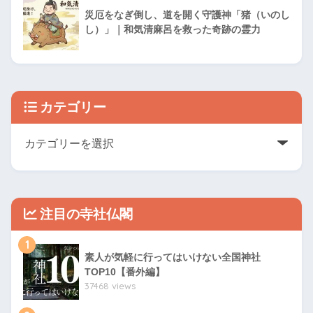
災厄をなぎ倒し、道を開く守護神「猪（いのし
し）」｜和気清麻呂を救った奇跡の霊力
カテゴリー
注目の寺社仏閣
1
素人が気軽に行ってはいけない全国神社
TOP10【番外編】
37468 views