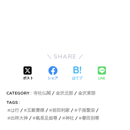
SHARE
LINE
ポスト
シェア
はてブ
CATEGORY :
寺社仏閣
金沢北部
金沢東部
TAGS :
は行
五穀豊穣
前田利家
子孫繁栄
比咩大神
氣長足姫尊
神社
譽田別尊