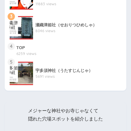
11883 views
3
瀬織津姫社（せおりつひめしゃ）
8046 views
4
TOP
6259 views
5
宇多須神社（うたすじんじゃ）
5691 views
メジャーな神社やお寺じゃなくて
隠れた穴場スポットを紹介しました