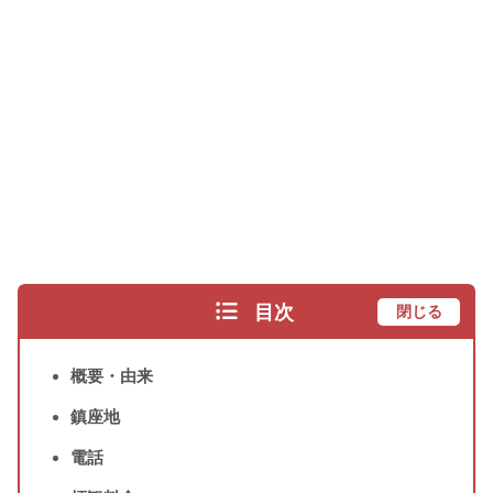
目次
閉じる
概要・由来
鎮座地
電話