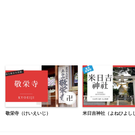
敬栄寺（けいえいじ）
米日吉神社（よねひよし