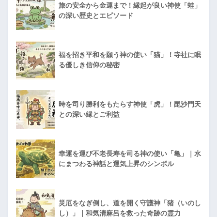
旅の安全から金運まで！縁起が良い神使「蛙」
の深い歴史とエピソード
福を招き平和を願う神の使い「猫」！寺社に眠
る優しき信仰の秘密
時を司り勝利をもたらす神使「虎」！毘沙門天
との深い縁とご利益
幸運を運び不老長寿を司る神の使い「亀」｜水
にまつわる神話と運気上昇のシンボル
災厄をなぎ倒し、道を開く守護神「猪（いのし
し）」｜和気清麻呂を救った奇跡の霊力