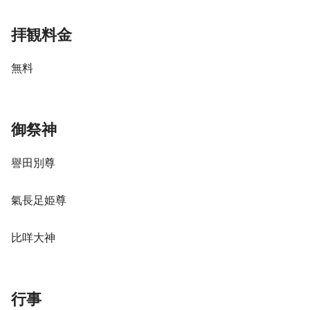
拝観料金
無料
御祭神
譽田別尊
氣長足姫尊
比咩大神
行事