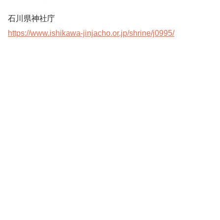
石川県神社庁
https://www.ishikawa-jinjacho.or.jp/shrine/j0995/