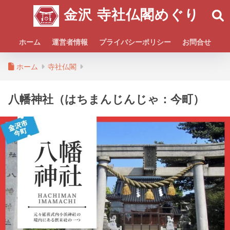
金沢 寺社仏閣めぐり
ホーム
運営者情報
プライバシーポリシー
お問合せ
ホーム
寺社仏閣
八幡神社（はちまんじんじゃ：今町）