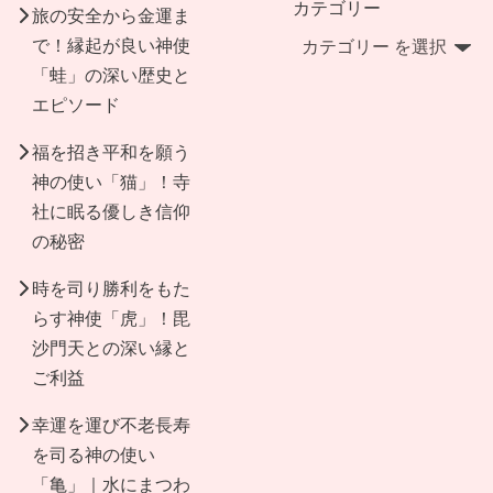
カテゴリー
旅の安全から金運ま
で！縁起が良い神使
「蛙」の深い歴史と
エピソード
福を招き平和を願う
神の使い「猫」！寺
社に眠る優しき信仰
の秘密
時を司り勝利をもた
らす神使「虎」！毘
沙門天との深い縁と
ご利益
幸運を運び不老長寿
を司る神の使い
「亀」｜水にまつわ