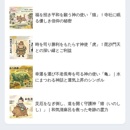
福を招き平和を願う神の使い「猫」！寺社に眠
る優しき信仰の秘密
時を司り勝利をもたらす神使「虎」！毘沙門天
との深い縁とご利益
幸運を運び不老長寿を司る神の使い「亀」｜水
にまつわる神話と運気上昇のシンボル
災厄をなぎ倒し、道を開く守護神「猪（いのし
し）」｜和気清麻呂を救った奇跡の霊力