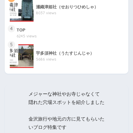
瀬織津姫社（せおりつひめしゃ）
8037 views
4
TOP
6245 views
5
宇多須神社（うたすじんじゃ）
5686 views
メジャーな神社やお寺じゃなくて
隠れた穴場スポットを紹介しました
金沢旅行や地元の方に見てもらいた
いブログ特集です