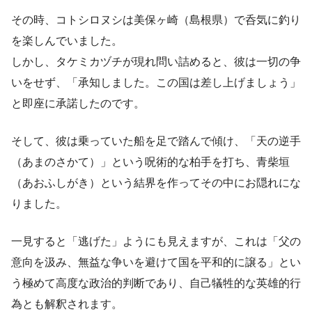
その時、コトシロヌシは美保ヶ崎（島根県）で呑気に釣り
を楽しんでいました。
しかし、タケミカヅチが現れ問い詰めると、彼は一切の争
いをせず、「承知しました。この国は差し上げましょう」
と即座に承諾したのです。
そして、彼は乗っていた船を足で踏んで傾け、「天の逆手
（あまのさかて）」という呪術的な柏手を打ち、青柴垣
（あおふしがき）という結界を作ってその中にお隠れにな
りました。
一見すると「逃げた」ようにも見えますが、これは「父の
意向を汲み、無益な争いを避けて国を平和的に譲る」とい
う極めて高度な政治的判断であり、自己犠牲的な英雄的行
為とも解釈されます。