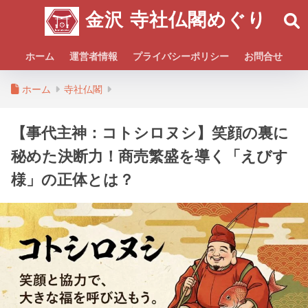
金沢 寺社仏閣めぐり
ホーム
運営者情報
プライバシーポリシー
お問合せ
ホーム
寺社仏閣
【事代主神：コトシロヌシ】笑顔の裏に
秘めた決断力！商売繁盛を導く「えびす
様」の正体とは？