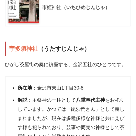
市姫神社（いちひめじんじゃ）
宇多須神社
（うたすじんじゃ）
ひがし茶屋街の奥に鎮座する、金沢五社のひとつです。
所在地
：金沢市東山1丁目30-8
解説
：主祭神の一柱として
八重事代主神
をお祀り
しています。かつては「毘沙門さん」として親し
まれましたが、現在は多種多様な神様と共にえび
す様も祀られており、芸事や商売の神様として茶