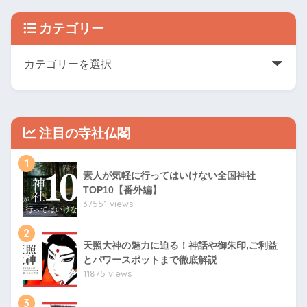
カテゴリー
注目の寺社仏閣
1
素人が気軽に行ってはいけない全国神社
TOP10【番外編】
37551 views
2
天照大神の魅力に迫る！神話や御朱印,ご利益
とパワースポットまで徹底解説
11875 views
3