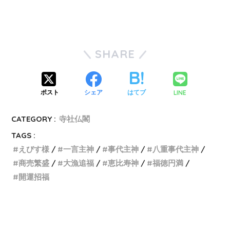
SHARE
LINE
ポスト
シェア
はてブ
CATEGORY :
寺社仏閣
TAGS :
えびす様
一言主神
事代主神
八重事代主神
商売繁盛
大漁追福
恵比寿神
福徳円満
開運招福