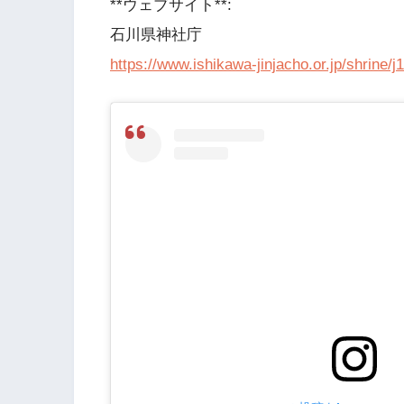
**ウェブサイト**:
石川県神社庁
https://www.ishikawa-jinjacho.or.jp/shrine/j