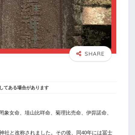
してある場合があります
罔象女命、埴山比咩命、菊理比売命、伊弉諾命、
神社と改称されました。その後、同40年には冨士