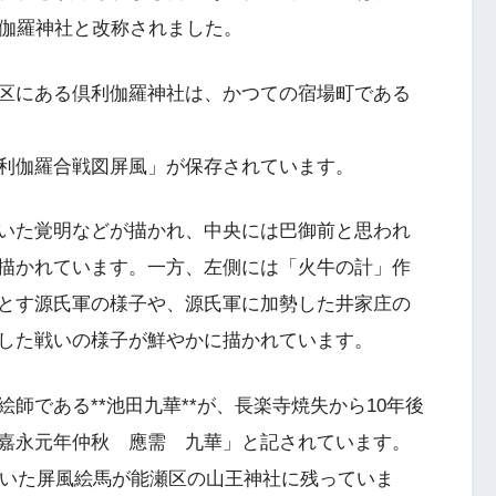
利伽羅神社と改称されました。
区にある倶利伽羅神社は、かつての宿場町である
利伽羅合戦図屏風」が保存されています。
いた覚明などが描かれ、中央には巴御前と思われ
描かれています。一方、左側には「火牛の計」作
とす源氏軍の様子や、源氏軍に加勢した井家庄の
した戦いの様子が鮮やかに描かれています。
師である**池田九華**が、長楽寺焼失から10年後
嘉永元年仲秋 應需 九華」と記されています。
描いた屏風絵馬が能瀬区の山王神社に残っていま