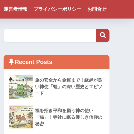
運営者情報
プライバシーポリシー
お問合せ
Recent Posts
旅の安全から金運まで！縁起が良
い神使「蛙」の深い歴史とエピソ
ード
福を招き平和を願う神の使い
「猫」！寺社に眠る優しき信仰の
秘密