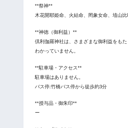
**祭神**
木花開耶姫命、火結命、罔象女命、埴山比
**神徳（御利益）**
倶利伽羅神社は、さまざまな御利益をもた
わかっていません。
**駐車場・アクセス**
駐車場はありません。
バス停:竹橋バス停から徒歩約3分
**授与品・御朱印**
ー