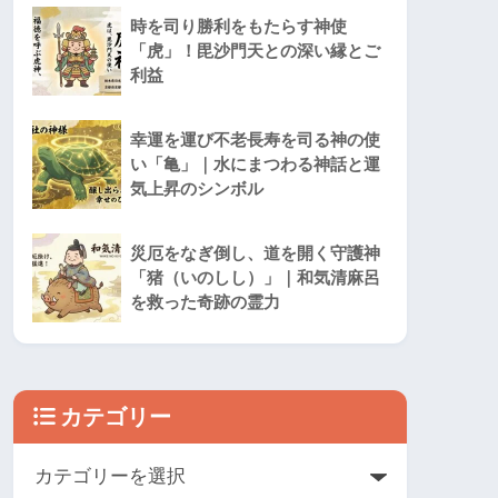
時を司り勝利をもたらす神使
「虎」！毘沙門天との深い縁とご
利益
幸運を運び不老長寿を司る神の使
い「亀」｜水にまつわる神話と運
気上昇のシンボル
災厄をなぎ倒し、道を開く守護神
「猪（いのしし）」｜和気清麻呂
を救った奇跡の霊力
カテゴリー