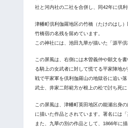
社と河内社の二社を合併し、同42年に倶
津幡町倶利伽羅地区の竹橋（たけのはし）
竹橋宿の名残を留めています。
この神社には、池田九華が描いた「源平倶
この屏風は、右側には木曽義仲や願文を書
る騎上の女武者に対して慌てる平家陣地が
戦で平家軍を倶利伽羅山の地獄谷に追い落
武士、井家二郎範方が根上の松で討ち死に
この屏風は、津幡町英田地区の能瀬出身の絵
に描いた作品とされています。署名には「
また、九華の別の作品として、1866年に