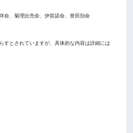
咩命、菊理比売命、伊弉諾命、誉田別命
らすとされていますが、具体的な内容は詳細には