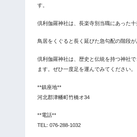
す。
倶利伽羅神社は、長楽寺別当職にあった十
鳥居をくぐると長く延びた急勾配の階段が
倶利伽羅神社は、歴史と伝統を持つ神社で
ます。ぜひ一度足を運んでみてください。
**鎮座地**
河北郡津幡町竹橋オ34
**電話**
TEL: 076-288-1032