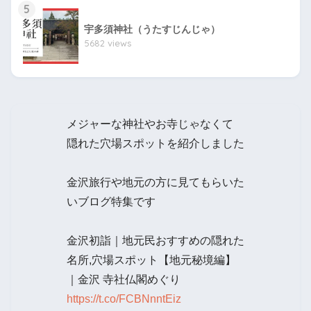
5
宇多須神社（うたすじんじゃ）
5682 views
メジャーな神社やお寺じゃなくて
隠れた穴場スポットを紹介しました
金沢旅行や地元の方に見てもらいた
いブログ特集です
金沢初詣｜地元民おすすめの隠れた
名所,穴場スポット【地元秘境編】
｜金沢 寺社仏閣めぐり
https://t.co/FCBNnntEiz