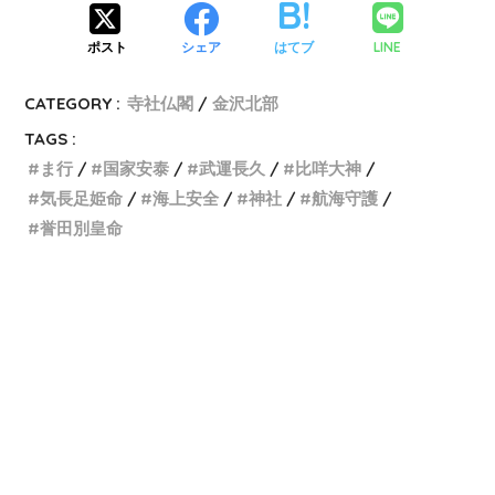
LINE
ポスト
シェア
はてブ
CATEGORY :
寺社仏閣
金沢北部
TAGS :
ま行
国家安泰
武運長久
比咩大神
気長足姫命
海上安全
神社
航海守護
誉田別皇命