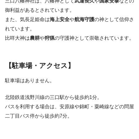
三口八幡神社は、八幡神として
武運長久
や
国家安泰
などの
御利益があるとされています。
また、気長足姫命は
海上安全
や
航海守護
の神として信仰さ
れています。
比咩大神は
農耕
や
狩猟
の守護神として崇敬されています。
【駐車場・アクセス】
駐車場はありません。
北陸鉄道浅野川線の三口駅から徒歩約1分。
バスを利用する場合は、安原線や錦町・粟崎線などの問屋
二丁目バス停から徒歩約7分。