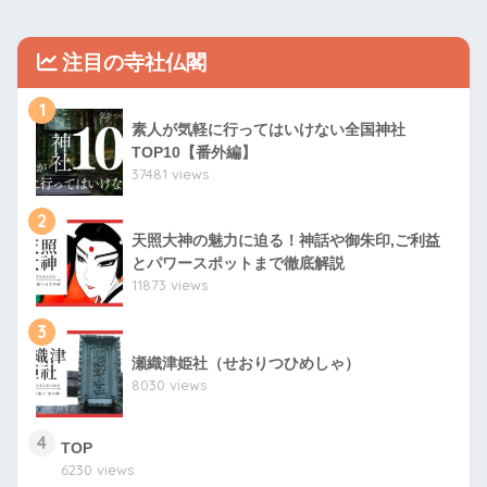
注目の寺社仏閣
1
素人が気軽に行ってはいけない全国神社
TOP10【番外編】
37481 views
2
天照大神の魅力に迫る！神話や御朱印,ご利益
とパワースポットまで徹底解説
11873 views
3
瀬織津姫社（せおりつひめしゃ）
8030 views
4
TOP
6230 views