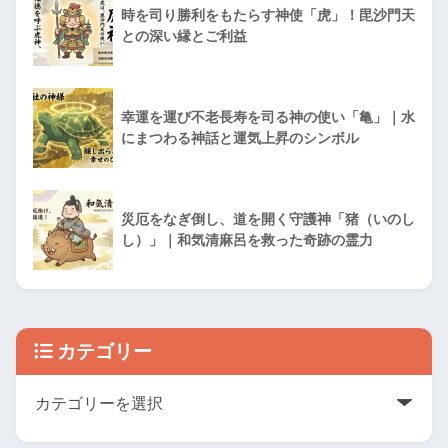
時を司り勝利をもたらす神使「虎」！毘沙門天
との深い縁とご利益
幸運を運び不老長寿を司る神の使い「亀」｜水
にまつわる神話と運気上昇のシンボル
災厄をなぎ倒し、道を開く守護神「猪（いのし
し）」｜和気清麻呂を救った奇跡の霊力
カテゴリー