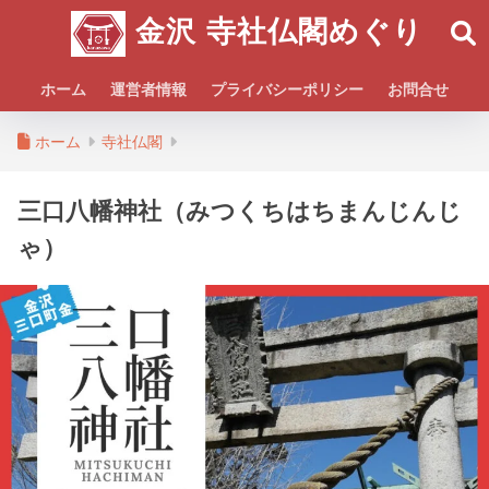
金沢 寺社仏閣めぐり
ホーム
運営者情報
プライバシーポリシー
お問合せ
ホーム
寺社仏閣
三口八幡神社（みつくちはちまんじんじ
ゃ）