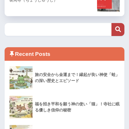
Recent Posts
旅の安全から金運まで！縁起が良い神使「蛙」
の深い歴史とエピソード
福を招き平和を願う神の使い「猫」！寺社に眠
る優しき信仰の秘密