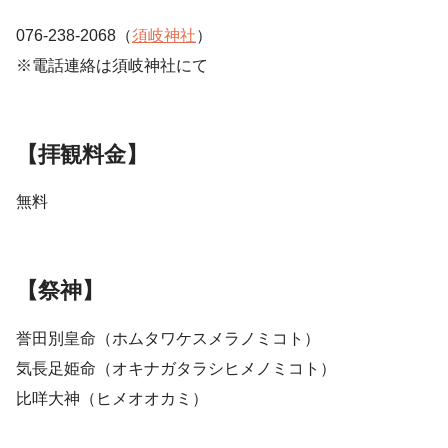
076-238-2068（
須岐神社
）
※電話連絡は須岐神社にて
【拝観料金】
無料
【祭神】
誉田別皇命（ホムタワケスメラノミコト）
気長足姫命（オキナガタラシヒメノミコト）
比咩大神（ヒメオオカミ）