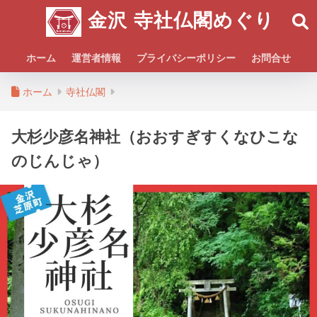
金沢 寺社仏閣めぐり
ホーム
運営者情報
プライバシーポリシー
お問合せ
ホーム
寺社仏閣
大杉少彦名神社（おおすぎすくなひこな
のじんじゃ）