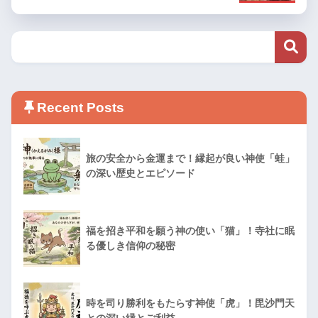
Recent Posts
旅の安全から金運まで！縁起が良い神使「蛙」
の深い歴史とエピソード
福を招き平和を願う神の使い「猫」！寺社に眠
る優しき信仰の秘密
時を司り勝利をもたらす神使「虎」！毘沙門天
との深い縁とご利益