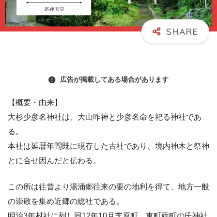
広告が掲載してある場合があります
【概要・由来】
大杉少彦名神社は、大山咋神と少彦名命を祀る神社であ
る。
本社は延暦年間既に現存した古社であり、境内神木と祭神
とに合せ因んだと伝わる。
この所は往昔より湯涌郷往来の要の地利を得て、地方一般
の崇敬を集め近郷の総社である。
明治3年村社に列し同12年10月芝原町、東町両町の氏神社