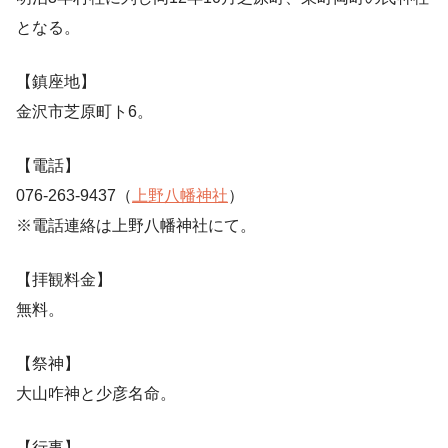
となる。
【鎮座地】
金沢市芝原町ト6。
【電話】
076-263-9437（
上野八幡神社
）
※電話連絡は上野八幡神社にて。
【拝観料金】
無料。
【祭神】
大山咋神と少彦名命。
【行事】