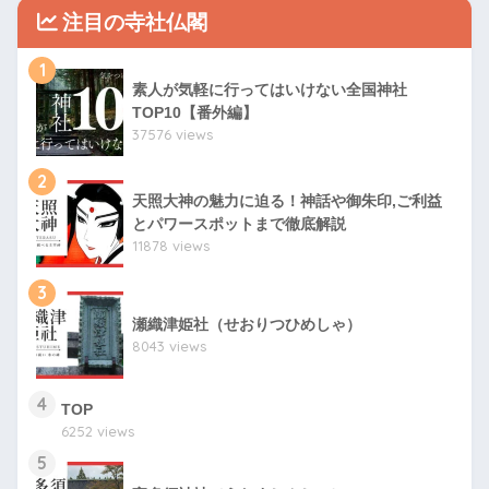
注目の寺社仏閣
1
素人が気軽に行ってはいけない全国神社
TOP10【番外編】
37576 views
2
天照大神の魅力に迫る！神話や御朱印,ご利益
とパワースポットまで徹底解説
11878 views
3
瀬織津姫社（せおりつひめしゃ）
8043 views
4
TOP
6252 views
5