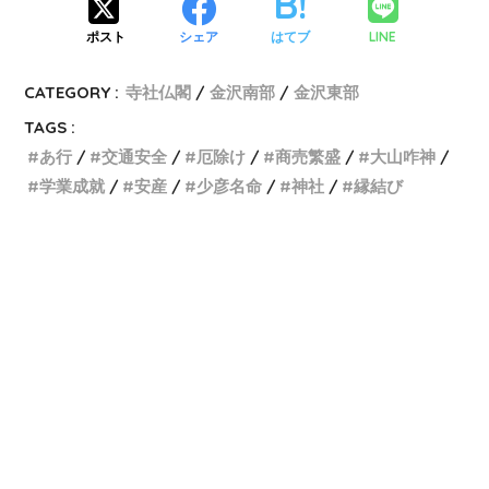
LINE
ポスト
シェア
はてブ
CATEGORY :
寺社仏閣
金沢南部
金沢東部
TAGS :
あ行
交通安全
厄除け
商売繁盛
大山咋神
学業成就
安産
少彦名命
神社
縁結び