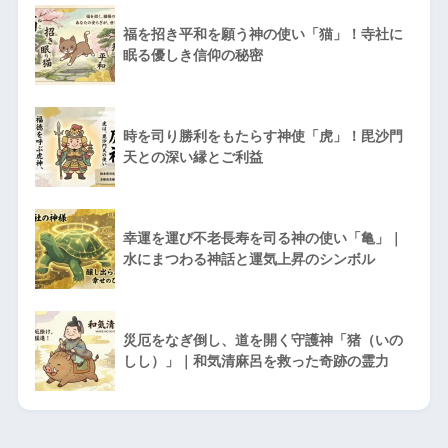
福を招き平和を願う神の使い「猫」！寺社に
眠る優しき信仰の秘密
時を司り勝利をもたらす神使「虎」！毘沙門
天との深い縁とご利益
幸運を運び不老長寿を司る神の使い「亀」｜
水にまつわる神話と運気上昇のシンボル
災厄をなぎ倒し、道を開く守護神「猪（いの
しし）」｜和気清麻呂を救った奇跡の霊力