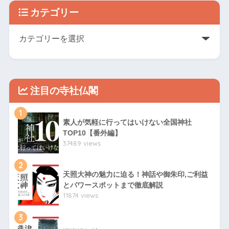
カテゴリー
注目の寺社仏閣
1
素人が気軽に行ってはいけない全国神社
TOP10【番外編】
37489 views
2
天照大神の魅力に迫る！神話や御朱印,ご利益
とパワースポットまで徹底解説
11874 views
3