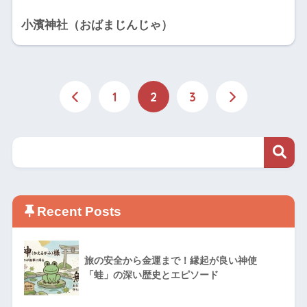
小濱神社（おばまじんじゃ）
1
2
3
Recent Posts
旅の安全から金運まで！縁起が良い神使
「蛙」の深い歴史とエピソード