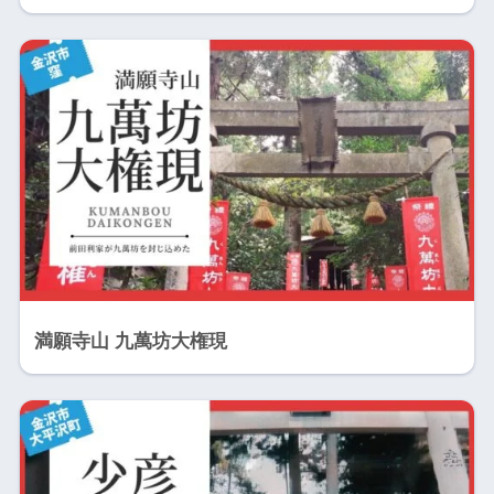
満願寺山 九萬坊大権現