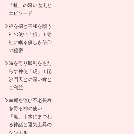
「蛙」の深い歴史と
エピソード
福を招き平和を願う
神の使い「猫」！寺
社に眠る優しき信仰
の秘密
時を司り勝利をもた
らす神使「虎」！毘
沙門天との深い縁と
ご利益
幸運を運び不老長寿
を司る神の使い
「亀」｜水にまつわ
る神話と運気上昇の
シンボル