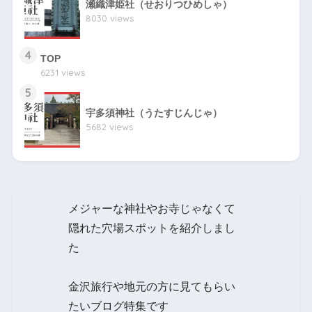
瀬織津姫社（せおりつひめしゃ）
8030 views
4
TOP
6231 views
5
宇多須神社（うたすじんじゃ）
5682 views
メジャーな神社やお寺じゃなくて
隠れた穴場スポットを紹介しまし
た
金沢旅行や地元の方に見てもらい
たいブログ特集です