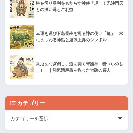
時を司り勝利をもたらす神使「虎」！毘沙門天
との深い縁とご利益
幸運を運び不老長寿を司る神の使い「亀」｜水
にまつわる神話と運気上昇のシンボル
災厄をなぎ倒し、道を開く守護神「猪（いのし
し）」｜和気清麻呂を救った奇跡の霊力
カテゴリー