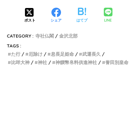
LINE
ポスト
シェア
はてブ
CATEGORY :
寺社仏閣
金沢北部
TAGS :
た行
厄除け
息長足姫命
武運長久
比咩大神
神社
神饌幣帛料供進神社
誉田別皇命