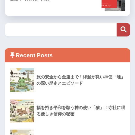
Recent Posts
旅の安全から金運まで！縁起が良い神使「蛙」
の深い歴史とエピソード
福を招き平和を願う神の使い「猫」！寺社に眠
る優しき信仰の秘密