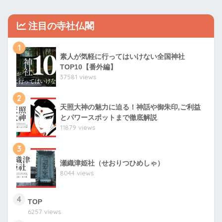
注目の寺社仏閣
1
素人が気軽に行ってはいけない全国神社
TOP10【番外編】
37581 views
2
天照大神の魅力に迫る！神話や御朱印,ご利益
とパワースポットまで徹底解説
11879 views
3
瀬織津姫社（せおりつひめしゃ）
8044 views
4
TOP
6257 views