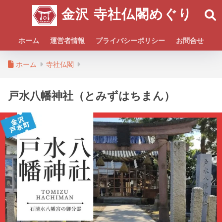
金沢 寺社仏閣めぐり
ホーム
運営者情報
プライバシーポリシー
お問合せ
ホーム
寺社仏閣
戸水八幡神社（とみずはちまん）