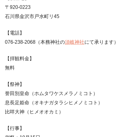
〒920-0223
石川県金沢市戸水町リ45
【電話】
076-238-2068（本務神社の
須岐神社
にて承ります）
【拝観料金】
無料
【祭神】
誉田別皇命（ホムタワケスメラノミコト）
息長足姫命（オキナガタラシヒメノミコト）
比咩大神（ヒメオオカミ）
【行事】