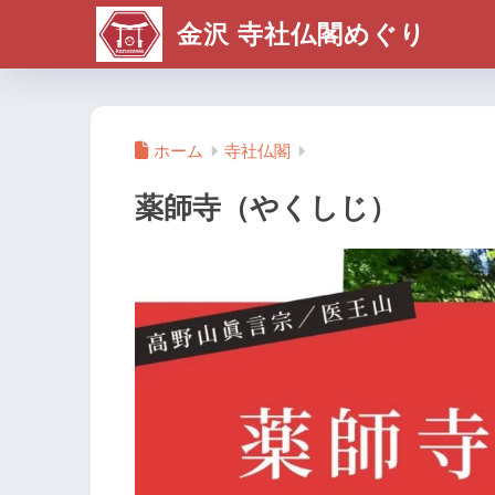
金沢 寺社仏閣めぐり
ホーム
寺社仏閣
薬師寺（やくしじ）