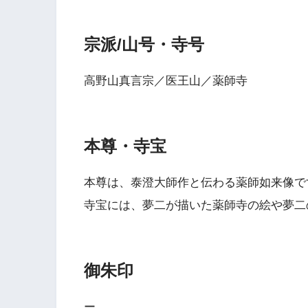
宗派/山号・寺号
高野山真言宗／医王山／薬師寺
本尊・寺宝
本尊は、泰澄大師作と伝わる薬師如来像で
寺宝には、夢二が描いた薬師寺の絵や夢二
御朱印
ー