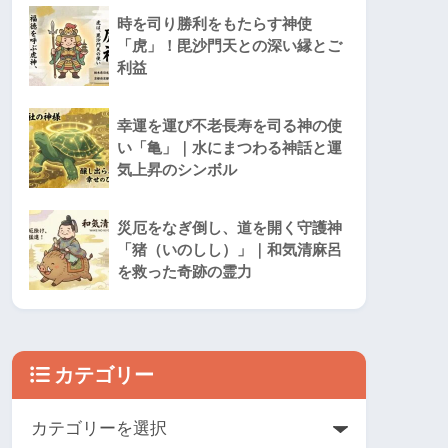
時を司り勝利をもたらす神使
「虎」！毘沙門天との深い縁とご
利益
幸運を運び不老長寿を司る神の使
い「亀」｜水にまつわる神話と運
気上昇のシンボル
災厄をなぎ倒し、道を開く守護神
「猪（いのしし）」｜和気清麻呂
を救った奇跡の霊力
カテゴリー