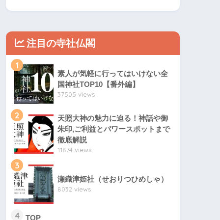
注目の寺社仏閣
1
素人が気軽に行ってはいけない全
国神社TOP10【番外編】
37505 views
2
天照大神の魅力に迫る！神話や御
朱印,ご利益とパワースポットまで
徹底解説
11874 views
3
瀬織津姫社（せおりつひめしゃ）
8032 views
4
TOP