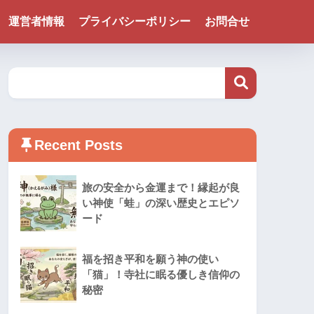
運営者情報
プライバシーポリシー
お問合せ
Recent Posts
旅の安全から金運まで！縁起が良
い神使「蛙」の深い歴史とエピソ
ード
福を招き平和を願う神の使い
「猫」！寺社に眠る優しき信仰の
秘密