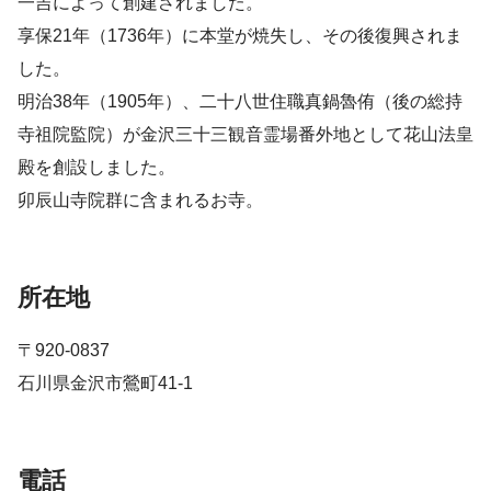
一吉によって創建されました。
享保21年（1736年）に本堂が焼失し、その後復興されま
した。
明治38年（1905年）、二十八世住職真鍋魯侑（後の総持
寺祖院監院）が金沢三十三観音霊場番外地として花山法皇
殿を創設しました。
卯辰山寺院群に含まれるお寺。
所在地
〒920-0837
石川県金沢市鶯町41-1
電話