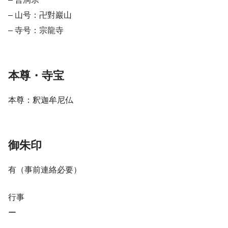
– 山号：卍對巖山
– 寺号：宗龍寺
本尊・寺宝
本尊：釈迦牟尼仏
御朱印
有（事前連絡必要）
行事
ー