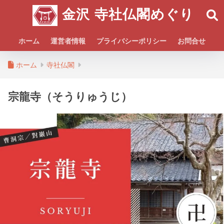
金沢 寺社仏閣めぐり
ホーム
運営者情報
プライバシーポリシー
お問合せ
ホーム
寺社仏閣
宗龍寺（そうりゅうじ）