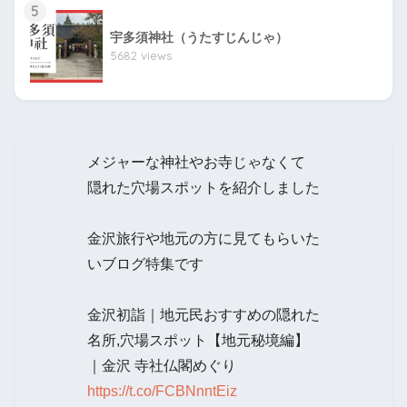
5
宇多須神社（うたすじんじゃ）
5682 views
メジャーな神社やお寺じゃなくて
隠れた穴場スポットを紹介しました
金沢旅行や地元の方に見てもらいた
いブログ特集です
金沢初詣｜地元民おすすめの隠れた
名所,穴場スポット【地元秘境編】
｜金沢 寺社仏閣めぐり
https://t.co/FCBNnntEiz