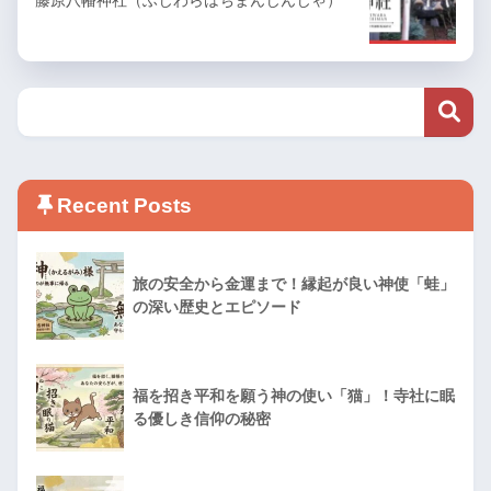
Recent Posts
旅の安全から金運まで！縁起が良い神使「蛙」
の深い歴史とエピソード
福を招き平和を願う神の使い「猫」！寺社に眠
る優しき信仰の秘密