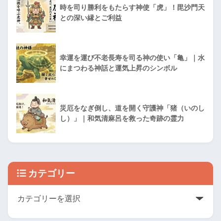
時を司り勝利をもたらす神使「虎」！毘沙門天
との深い縁とご利益
幸運を運び不老長寿を司る神の使い「亀」｜水
にまつわる神話と運気上昇のシンボル
災厄をなぎ倒し、道を開く守護神「猪（いのし
し）」｜和気清麻呂を救った奇跡の霊力
カテゴリー