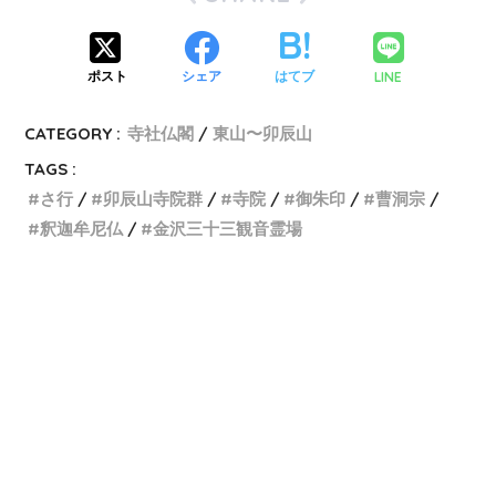
LINE
ポスト
シェア
はてブ
CATEGORY :
寺社仏閣
東山〜卯辰山
TAGS :
さ行
卯辰山寺院群
寺院
御朱印
曹洞宗
釈迦牟尼仏
金沢三十三観音霊場