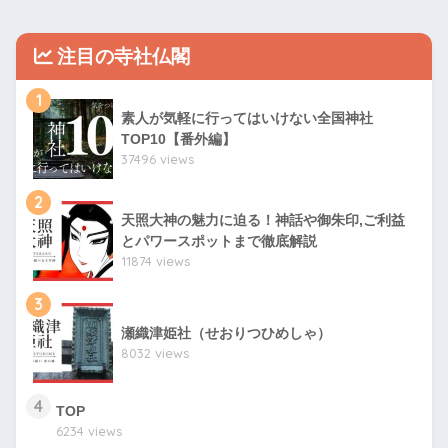
注目の寺社仏閣
1
素人が気軽に行ってはいけない全国神社
TOP10【番外編】
37496 views
2
天照大神の魅力に迫る！神話や御朱印,ご利益
とパワースポットまで徹底解説
11874 views
3
瀬織津姫社（せおりつひめしゃ）
8032 views
4
TOP
6234 views