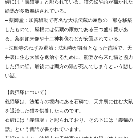
碑には「義猫塚」と彫られている。猫の絵や詩が描かれた
絵馬が多数奉納されている。
– 薬師堂：加賀騒動で有名な大槻伝蔵の屋敷の一部を移築
したもので、屋根には伝蔵の家紋である三つ盛り菱があ
る。薬師如来像や十二神将像などが安置されている。
– 法船寺のねずみ退治：法船寺が舞台となった昔話で、天
井裏に住む大鼠を退治するために、能登から来た猫と協力
した猫の話。最後には両方の猫が死んでしまうという悲し
い話。
【義猫塚について】
義猫塚は、法船寺の境内にある石碑で、天井裏に住む大鼠
を退治した猫を供養したものです。
石碑には「義猫塚」と彫られており、その下には「義猫の
話」という昔話が書かれています。