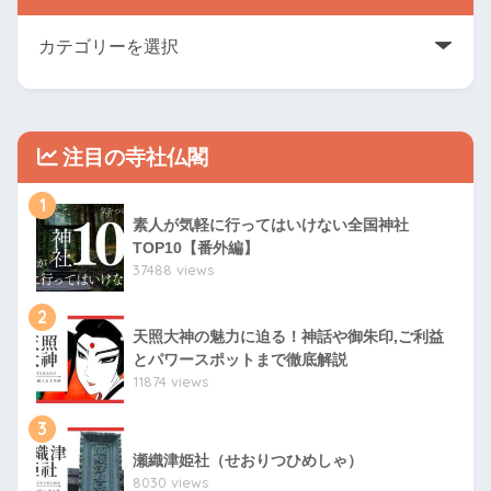
注目の寺社仏閣
1
素人が気軽に行ってはいけない全国神社
TOP10【番外編】
37488 views
2
天照大神の魅力に迫る！神話や御朱印,ご利益
とパワースポットまで徹底解説
11874 views
3
瀬織津姫社（せおりつひめしゃ）
8030 views