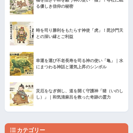
る優しき信仰の秘密
時を司り勝利をもたらす神使「虎」！毘沙門天
との深い縁とご利益
幸運を運び不老長寿を司る神の使い「亀」｜水
にまつわる神話と運気上昇のシンボル
災厄をなぎ倒し、道を開く守護神「猪（いのし
し）」｜和気清麻呂を救った奇跡の霊力
カテゴリー