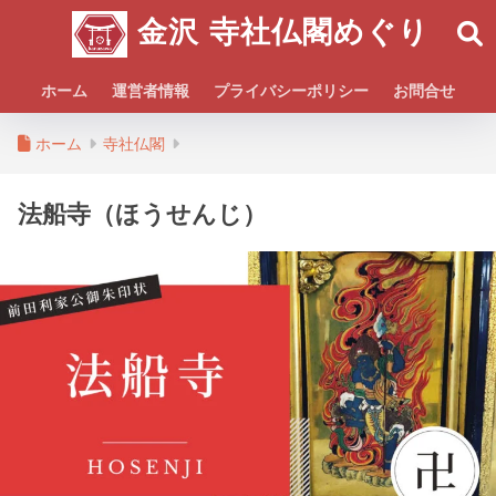
金沢 寺社仏閣めぐり
ホーム
運営者情報
プライバシーポリシー
お問合せ
ホーム
寺社仏閣
法船寺（ほうせんじ）