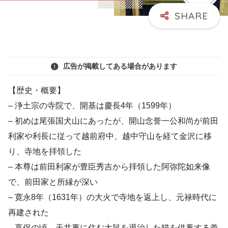
広告が掲載してある場合があります
【歴史・概要】
– 浄土宗の寺院で、開基は慶長4年（1599年）
– 初めは尾張国犬山にあったが、開山念誉一公和尚が前田
利家や利長に従って越前府中、越中守山を経て金沢に移
り、寺地を拝領した
– 本尊は前田利家が豊臣秀吉から拝領した阿弥陀如来像
で、前田家と所縁が深い
– 寛永8年（1631年）の大火で寺地を返上し、元禄時代に
再建された
– 享保の頃、天井裏に住む大鼠を退治した猫を供養する義