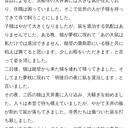
昔話によると、法船寺の天井裏には大きな鼠が住んでお
り、住職は困っていました。そこで近所の人が子猫を持っ
てきて寺で飼うことにしました。
子猫はやがて大きくなりましたが、鼠を退治する気配はあ
りませんでした。ある晩、猫が夢枕に現れて「あの大鼠は
私だけでは退治できません。能登の鹿島郡にいる猫と共に
戦えば勝てると思います。少しお暇をいただきます」と言
って姿を消しました。
二日後、猫は能登から来た猫を連れて帰ってきました。そ
してまた夢枕に現れて「明後日の夜に鼠を退治します」と
言いました。
その夜、二匹の猫は天井裏に入り込み、大騒ぎを始めまし
た。人々は本堂で待ち構えていましたが、やがて天井の板
が割れて鼠が落ちてきました。寺男たちは傷ついた鼠を打
ち殺しました。