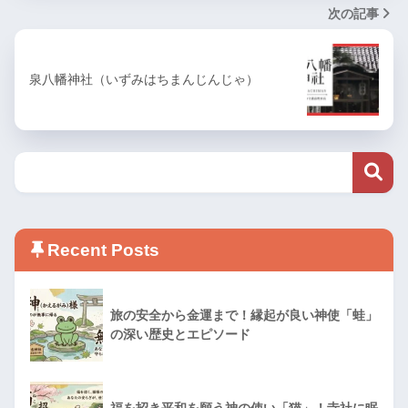
次の記事
泉八幡神社（いずみはちまんじんじゃ）
Recent Posts
旅の安全から金運まで！縁起が良い神使「蛙」
の深い歴史とエピソード
福を招き平和を願う神の使い「猫」！寺社に眠