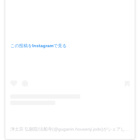
この投稿をInstagramで見る
浄土宗 弘願院/法船寺(@guganin.housenji.jodo)がシェアした投稿